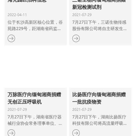
多款拥有自主知识产权的系列
新冠检测试剂
产品，实践服务超100多万人
2022-04-11
2021-07-29
次。
位于长沙高新区核心位置，谷
7月27日下午，三诺生物传感
苑路229号，距湖南省药监
股份有限公司将自主研发生产
局、长沙市政府均为十分钟车
的新型冠状病毒（SARS-CoV-
程，占地面积121亩，建筑面
2）抗原检测试剂盒（胶体金
积27万平米。园区目前共有企
法）SARS-Cov-2Antigen
业705家，其中，医疗器械研
Test Kit(Colloidal Gold
发生产企业227家，经营、服
Method)共10000支，移交给
务企业292家，相关配套企业
湖南省工商业联合会（总商
186家。2020年园区产值超过
会）。通过省工商联合会（总
150亿。
商会）捐赠至缅甸湖南商会帮
助抗击新冠疫情。
万脉医疗向缅甸湘商捐赠
比扬医疗向缅甸湘商捐赠
无创正压呼吸机
一批抗疫物资
2021-07-29
2021-07-29
7月27日下午，湖南省医疗器
7月27日下午，湖南比扬医疗
械行业协会常务理事单位、湖
科技有限公司将高流量呼吸湿
南万脉医疗科技有限公司将自
化治疗仪HF8、无创呼吸机
主研发生产的无创正压呼吸机
B19型/B-30P型、加温呼吸管