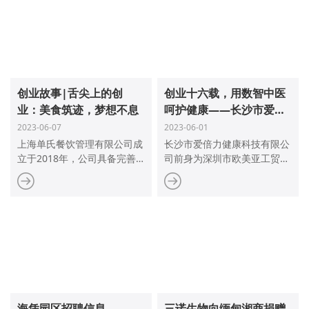
以来，爱倍力以“数字、中
度”和“创新”的服务模式。在交
医、唯爱、倍力”为运营理
流中发现双方有很多交集，比
念！秉承大国中医十二经络的
如海凭海口园的落户企业与华
正统思想，融诸多行业专家之
熙生物早已形成上下游供应
心血，集尖端航天科技于一
链，未来将极大降低企业间的
身，经数年专注产品研发，深
沟通与运输成本，海凭集团作
耕不辍，持续创新。现已面世
为专业的医疗器械招商服务运
创业故事|舌尖上的创
创业十六载，用数智中医
多款拥有自主知识产权的系列
营商，平台所聚集的大批医械
业：美食筑迹，梦想不息
呵护健康——长沙市爱倍
产品，实践服务超100多万人
企业能与华熙生物强大的产业
力健康科技有限公司用数
2023-06-07
2023-06-01
次。
链形成更多的合作与联动。一
智中医演绎健康生活交响
上海单氏餐饮管理有限公司成
长沙市爱倍力健康科技有限公
同参访的入园企业表示此次交
立于2018年，公司具备完善
司前身为深圳市欧美亚工贸有
流收获很大，看到越来越多优
的管理体系和标准化的运营流
限公司，成立于2007年，从
秀企业在高新区开工生产，已
程，主营中式食堂运营业务。
事国际技术合作与国际贸易为
经利用起自贸港政策优势，表
主，总部位于中国深圳。一直
示也要加快项目落地速度。
以来，爱倍力以“数字、中
医、唯爱、倍力”为运营理
念！秉承大国中医十二经络的
正统思想，融诸多行业专家之
心血，集尖端航天科技于一
身，经数年专注产品研发，深
耕不辍，持续创新。现已面世
海凭园区招聘信息
三诺生物向缅甸湘商捐赠