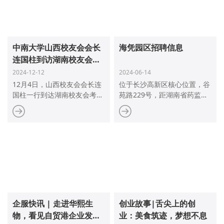
中南大学山西校友会会长
海凭园区招聘信息
连国柱到访湖南校友会，
宋广征会长热情接待
2024-12-12
2024-06-14
12月4日，山西校友会会长连
位于长沙高新区核心位置，谷
国柱一行到达湖南校友会考察
苑路229号，距湖南省药监
洽谈，宋广征会长热情接待。
局、长沙市政府均为十分钟车
程，占地面积121亩，建筑面
积27万平米。园区目前共有企
业705家，其中，医疗器械研
发生产企业227家，经营、服
务企业292家，相关配套企业
186家。2020年园区产值超过
150亿。
企服快讯 | 走进华熙生
创业故事|舌尖上的创
物，看见自贸港企业发展
业：美食筑迹，梦想不息