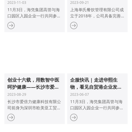
新速度
2023-11-03
2023-09-21
11月3日，海凭集团高管与海
上海单氏餐饮管理有限公司成
口园区入园企业一行共同参访
立于2018年，公司具备完善
华熙生物，作为同在海口高新
的管理体系和标准化的运营流
区落户的企业，双方有很多共
程，主营中式食堂运营业务。
同的发展体会，尤其是“速
度”和“创新”的服务模式。在交
流中发现双方有很多交集，比
如海凭海口园的落户企业与华
熙生物早已形成上下游供应
链，未来将极大降低企业间的
沟通与运输成本，海凭集团作
为专业的医疗器械招商服务运
创业十六载，用数智中医
企服快讯 | 走进华熙生
营商，平台所聚集的大批医械
呵护健康——长沙市爱倍
物，看见自贸港企业发展
企业能与华熙生物强大的产业
力健康科技有限公司用数
新速度
2023-08-29
2023-06-07
链形成更多的合作与联动。一
智中医演绎健康生活交响
长沙市爱倍力健康科技有限公
11月3日，海凭集团高管与海
同参访的入园企业表示此次交
司前身为深圳市欧美亚工贸有
口园区入园企业一行共同参访
流收获很大，看到越来越多优
限公司，成立于2007年，从
华熙生物，作为同在海口高新
秀企业在高新区开工生产，已
事国际技术合作与国际贸易为
区落户的企业，双方有很多共
经利用起自贸港政策优势，表
主，总部位于中国深圳。一直
同的发展体会，尤其是“速
示也要加快项目落地速度。