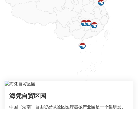
海凭自贸区园
中国（湖南）自由贸易试验区医疗器械产业园是一个集研发、
生产、技术转让、企业孵化、交易展示、行业交流等功能于一
体的医疗器械都市工业园区。建设用地约115亩,容积率2.5,规划
联系方式：
13811052411
建筑面积约24.3万平方米。
查看详情