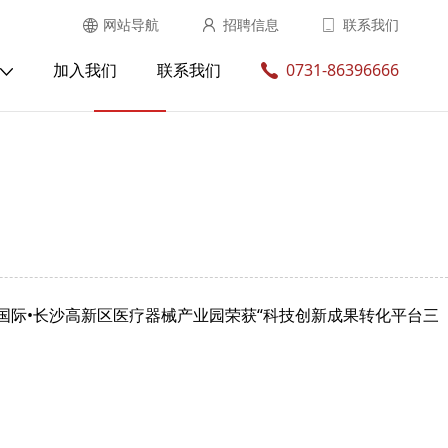
网站导航
招聘信息
联系我们
文化
荣誉资质
党工团建设
海凭之星
加入我们
联系我们
0731-86396666
国际•长沙高新区医疗器械产业园荣获“科技创新成果转化平台三