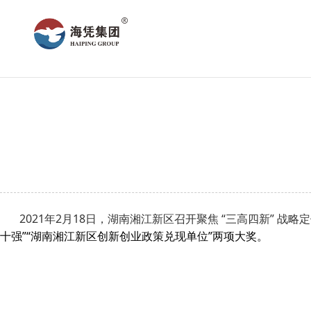
关于海凭
2021年2月18日，湖南湘江新区召开聚焦 “三高四新” 战
十强”“湖南湘江新区创新创业政策兑现单位”两项大奖。