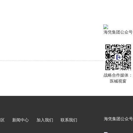
海凭集团公众号
战略合作媒体：
医械视窗
海凭集团公众号
园区
新闻中心
加入我们
联系我们