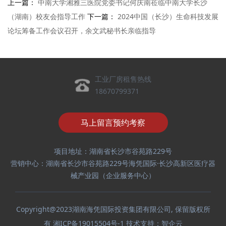
上一篇：
中南大学湘雅三医院党委书记何庆南莅临中南大学长沙
（湖南）校友会指导工作
下一篇：
2024中国（长沙）生命科技发展
论坛筹备工作会议召开，余文武秘书长亲临指导
工业厂房租售热线
18670799371
马上留言预约考察
项目地址：湖南省长沙市谷苑路229号
营销中心：湖南省长沙市谷苑路229号海凭国际·长沙高新区医疗器
械产业园（企业服务中心）
Copyright@2023湖南海凭国际投资集团有限公司, 保留版权所
有
湘ICP备19015504号-1
技术支持：
智企云