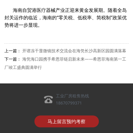
海南自贸港医疗器械产业正迎来黄金发展期。随着全岛
封关运作的临近，海南的“零关税、低税率、简税制”政策优
势将进一步显现。
上一篇：
开谱冻干显微镜技术交流会在海凭长沙高新区园圆满落幕
下一篇：
海凭海口园携手希恩菲链启新未来——希恩菲海南第一工
厂竣工盛典圆满举行
工业厂房租售热线
18670799371
马上留言预约考察